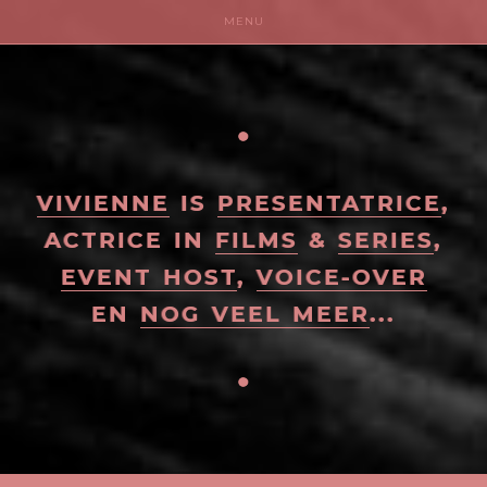
MENU
VIVIENNE
PRESENTATRICE
FILMS
SERIES
VIVIENNE
IS
PRESENTATRICE
,
ACTRICE IN
FILMS
&
SERIES
,
EVENT HOST
EVENT HOST
,
VOICE-OVER
VOICE-OVER
EN
NOG VEEL MEER
...
CONTACT
NOG VEEL MEER